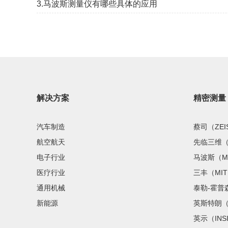
3.马波斯测量仪有哪些具体的应用
解决方案
精密测量
汽车制造
蔡司（ZEI
航空航天
先临三维（S
电子行业
马波斯（M
医疗行业
三丰（MIT
通用机械
泰勒-霍普森
新能源
英斯特朗（I
英示（INS