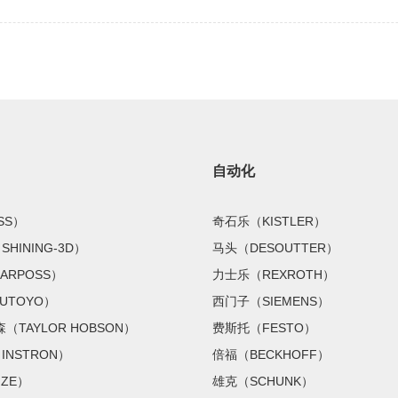
自动化
SS）
奇石乐（KISTLER）
HINING-3D）
马头（DESOUTTER）
ARPOSS）
力士乐（REXROTH）
UTOYO）
西门子（SIEMENS）
（TAYLOR HOBSON）
费斯托（FESTO）
NSTRON）
倍福（BECKHOFF）
IZE）
雄克（SCHUNK）