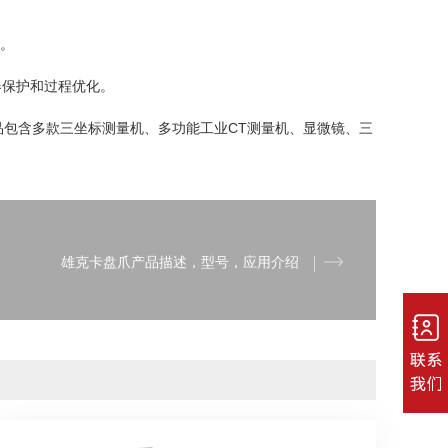
z。
器保护和过程优化。
品包含多款三坐标测量机、多功能工业CT测量机、显微镜、三
雄克卡盘爪产品描述，型号，应用介绍
江苏省常州市新北区泰山路219号
joyswitch@163.com
yes@joyswitch.cn
0519-85121363
400 928 2918