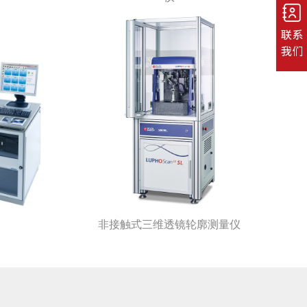
江苏省常州市新北区泰山路219号
joyswitch@163.com
yes@joyswitch.cn
0519-85121363
400 928 2918
非接触式三维透镜轮廓测量仪